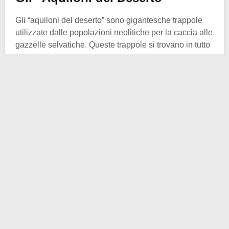
Gli “aquiloni del deserto” sono gigantesche trappole
utilizzate dalle popolazioni neolitiche per la caccia alle
gazzelle selvatiche. Queste trappole si trovano in tutto
il Medio Oriente e si estendono nell’Asia
sudoccidentale. Il complesso rituale di
Jibal al-
Khashabiyeh
è stato scoperto nei pressi del sito degli
“aquiloni del deserto” e rappresenta la prima
testimonianza archeologica di un’area di occupazione
umana direttamente collegata a queste trappole.
Descrizione del Complesso
Rituale
Il complesso rituale di Jibal al-Khashabiyeh è
composto da
stele antropomorfe
, resti di abitazioni
circolari semisepolte, incisioni litiche, utensili, ossa di
animali e fossili marini.