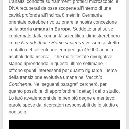
L’analisi condotta su frammenti proteici microscopici e
DNA recuperati da ossa scoperte all’interno di una
cavità profonda all’incirca 8 metri in Germania
orientale potrebbe rivoluzionare la nostra concezione
sulla
storia umana in Europa
. Suddette analisi, se
confermate dalla comunità scientifica, dimostrerebbero
come
Neanderthal
e
Homo sapiens
vivessero a stretto
contatto nel settentrione europeo già 45.000 anni fa. I
risultati della ricerca – che molte testate divulgative
stanno riprendendo in queste ultime settimane –
offrono spunti interessanti per quanto riguarda il tema
della transizione evolutiva umana nel
Vecchio
Continente
. Nei seguenti paragrafi cercherò, per
quanto possibile, di approfondire i dettagli dello studio.
Lo farò avvalendomi delle ben più degne e meritevoli
parole spese dai ricercatori responsabili dello studio e
non solo.