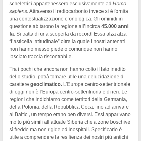
scheletrici appartenessero esclusivamente ad
Homo
sapiens
. Attraverso il radiocarbonio invece si è fornita
una contestualizzazione cronologica. Gli ominidi in
questione abitarono la regione all’incirca
45.000 anni
fa
. Si tratta di una scoperta da record! Essa alza alza
“l’asticella latitudinale” oltre la quale i nostri antenati
non hanno messo piede o comunque non hanno
lasciato traccia riscontrabile.
Tra i pochi che ancora non hanno colto il lato inedito
dello studio, potrà tornare utile una delucidazione di
carattere
geoclimatico
. L’Europa centro-settentrionale
di oggi non è l’Europa centro-settentrionale di ieri. Le
regioni che indichiamo come territori della Germania,
della Polonia, della Repubblica Ceca, fino ad arrivare
ai Baltici, un tempo erano ben diversi. Essi apparivano
molto più simili all’attuale Siberia che a zone boschive
sì fredde ma non rigide ed inospitali. Specificarlo è
utile a comprendere la resilienza dei nostri più antichi