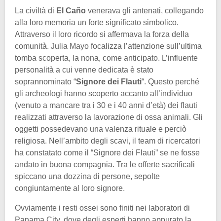
La civiltà di
El Caño
venerava gli antenati, collegando
alla loro memoria un forte significato simbolico.
Attraverso il loro ricordo si affermava la forza della
comunità. Julia Mayo focalizza l’attenzione sull’ultima
tomba scoperta, la nona, come anticipato. L’influente
personalità a cui venne dedicata è stato
soprannominato “
Signore dei Flauti
“. Questo perché
gli archeologi hanno scoperto accanto all’individuo
(venuto a mancare tra i 30 e i 40 anni d’età) dei flauti
realizzati attraverso la lavorazione di ossa animali. Gli
oggetti possedevano una valenza rituale e perciò
religiosa. Nell’ambito degli scavi, il team di ricercatori
ha constatato come il “Signore dei Flauti” se ne fosse
andato in buona compagnia. Tra le offerte sacrificali
spiccano una dozzina di persone, sepolte
congiuntamente al loro signore.
Ovviamente i resti ossei sono finiti nei laboratori di
Panama City, dove degli esperti hanno appurato la