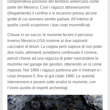
comprendeva porzione del territorio americano come
parte del Messico. Così i ragazzi attraversarono
(illegalmente) il confine e si recarono presso alcune
grotte di cui avevano sentito parlare. All’interno di
quelle cavità scoprirono i due corpi mummificati.
Chiuse in un sacco, le mummie fecero il percorso
inverso Messico-USA insieme ai due aspiranti
cacciatori di tesori. La coppia però sapeva di non poter
dire nulla, altrimenti avrebbero confessato il crimine,
perciò chiese ad una ragazza di poter nascondere le
mummie nel garage dei genitori, ottenendo un sì come
risposta. Nel 1869 i ragazzi partirono per il Vietnam e i
corpi rimasero lì, fino al già citato 1980. Le autorità
intervennero e posero sotto analisi le mummie, con
l’ovvio ausilio di esperti archeologi.