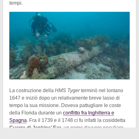
tempi.
La costruzione della
HMS Tyger
terminò nel lontano
1647 e iniziò dopo un relativamente breve lasso di
tempo la sua missione. Doveva pattugliare le coste
della Florida durante un
conflitto fra Inghilterra e
Spagna
. Fra il 1739 e il 1748 ci fu infatti la cosiddetta
Guerra di Jenkins’ Ear
, un nome davvero peculiare.
Fremete di sapere il perché? Si tratta di una vicenda