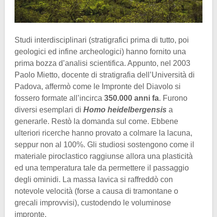
Studi interdisciplinari (stratigrafici prima di tutto, poi
geologici ed infine archeologici) hanno fornito una
prima bozza d’analisi scientifica. Appunto, nel 2003
Paolo Mietto, docente di stratigrafia dell’Università di
Padova, affermò come le Impronte del Diavolo si
fossero formate all’incirca
350.000 anni fa
. Furono
diversi esemplari di
Homo heidelbergensis
a
generarle. Restò la domanda sul come. Ebbene
ulteriori ricerche hanno provato a colmare la lacuna,
seppur non al 100%. Gli studiosi sostengono come il
materiale piroclastico raggiunse allora una plasticità
ed una temperatura tale da permettere il passaggio
degli ominidi. La massa lavica si raffreddò con
notevole velocità (forse a causa di tramontane o
grecali improvvisi), custodendo le voluminose
impronte.