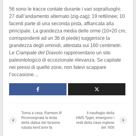
56 sono le tracce contate durante i vari sopralluoghi:
27 dall’andamento alternato (zig-zag); 19 rettilinee; 10
facenti parte di una seconda pista, affiancata alla
principale. La grandezza media delle orme (10×20 cm,
corrispondenti ad un 36 di piede) suggerisce la
grandezza degli ominidi, attestata sui 160 centimetri.
Le
Ciampate del Diavolo
rappresentano un sito
paleontologico di eccezionale rilevanza. Se capitate
nei pressi di quelle zone, non fatevi scappare
l’occasione…
Torna a casa, Ramses II!
Il naufragio della
Riconsegnata la testa
HMS Tyger, emergono i
della statua del faraone
resti della nave inglese
rubata trent’anni fa
del ‘600