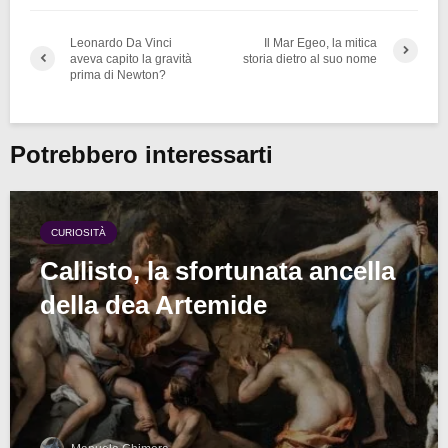
Leonardo Da Vinci
Il Mar Egeo, la mitica
aveva capito la gravità
storia dietro al suo nome
prima di Newton?
Potrebbero interessarti
CURIOSITÀ
Callisto, la sfortunata ancella
della dea Artemide