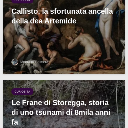
CURIOSITÀ
Callisto, la sfortunata ancella
della dea Artemide
Manuela Chimera
CURIOSITÀ
Le Frane di Storegga, storia
di uno tsunami di 8mila anni
fa