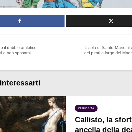
e il dubbio amletico:
L’isola di Sainte-Marie, il 
i o non sposarsi
dei pirati a largo del Ma
interessarti
CURIOSITÀ
Callisto, la sfor
ancella della de