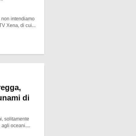
o, non intendiamo
 TV Xena, di cui...
regga,
unami di
, solitamente
agli oceani....