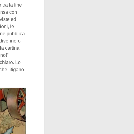
 tra la fine
tensa con
viste ed
oni, le
one pubblica
 divennero
la cartina
no!”,
 chiaro. Lo
che litigano