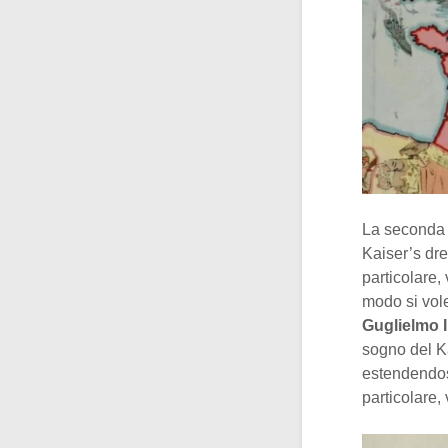
La seconda c
Kaiser’s dre
particolare,
modo si vole
Guglielmo I
sogno del Ka
estendendos
particolare,