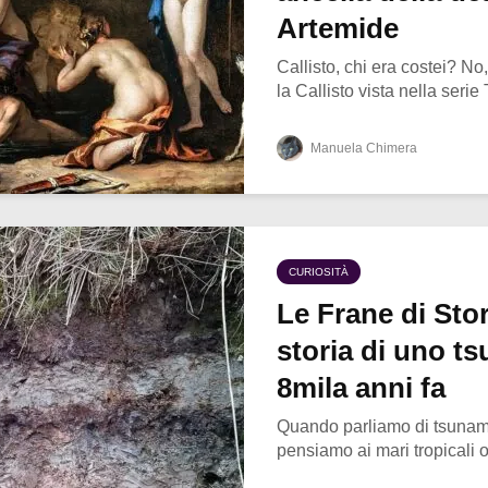
Artemide
Callisto, chi era costei? N
la Callisto vista nella serie
Manuela Chimera
CURIOSITÀ
Le Frane di Sto
storia di uno ts
8mila anni fa
Quando parliamo di tsunami
pensiamo ai mari tropicali o 