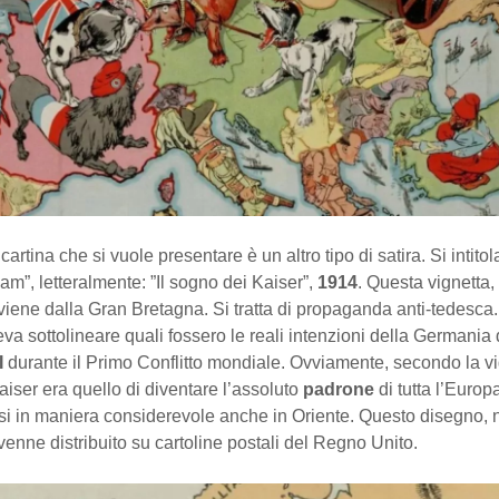
artina che si vuole presentare è un altro tipo di satira. Si intito
am”, letteralmente: ”Il sogno dei Kaiser”,
1914
. Questa vignetta, 
 viene dalla Gran Bretagna. Si tratta di propaganda anti-tedesca.
va sottolineare quali fossero le reali intenzioni della Germania 
I
durante il Primo Conflitto mondiale. Ovviamente, secondo la vig
iser era quello di diventare l’assoluto
padrone
di tutta l’Europ
i in maniera considerevole anche in Oriente. Questo disegno, 
 venne distribuito su cartoline postali del Regno Unito.