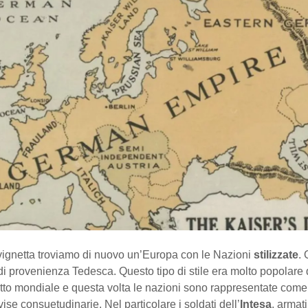
 vignetta troviamo di nuovo un’Europa con le Nazioni
stilizzate
. 
 di provenienza Tedesca. Questo tipo di stile era molto popolare 
tto mondiale e questa volta le nazioni sono rappresentate come
vise consuetudinarie. Nel particolare i soldati dell’
Intesa
, armati