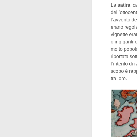
La
satira
, c
dell’ottocen
l’avvento de
erano regola
vignette era
o ingigantir
molto popola
riportata so
l’intento di
scopo è rapp
tra loro.