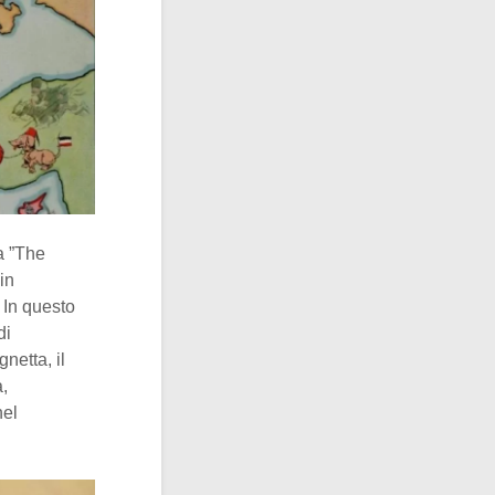
la ”The
in
 In questo
di
netta, il
a,
nel