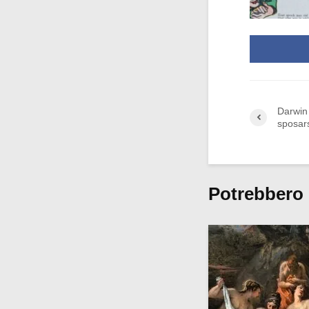
Darwin 
sposars
Potrebbero 