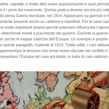
artine, vignette, e molto altro erano popolarissime in quel periodo
to e i primi del novecento. Questa pratica diventa ancora più in
lla prima Guerra mondiale, nel 1914. Apparivano su giornali e ri
rmente presenti anche su cartoline e manifesti. Per le varie nazi
no molto importanti proprio perché potevano influenzare l’opini
e determinati eventi a piacimento dei governi. Durante la guerra
ri anche le mappe satiriche dell’Europa. Un esempio è proprio 
tto questo paragrafo, risalente al 1914. ”Udite udite, i cani abbaia
 rappresentare le tensioni che ormai erano sfociate nel conflitto è
resentare l’Europa nel caos più totale, in balia di cani rabbiosi 