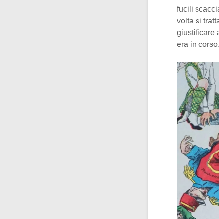
fucili scacc
volta si tratt
giustificare
era in corso