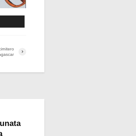
cimitero
dagascar
tunata
a