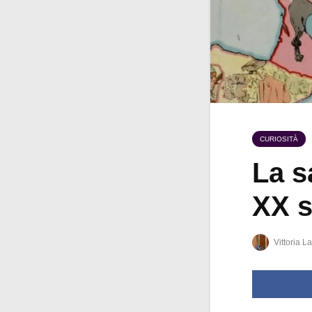
CURIOSITÀ
La s
XX s
Vittoria La