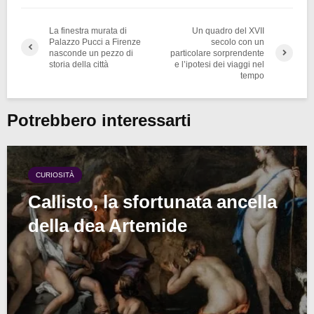
La finestra murata di
Un quadro del XVII
Palazzo Pucci a Firenze
secolo con un
nasconde un pezzo di
particolare sorprendente
storia della città
e l’ipotesi dei viaggi nel
tempo
Potrebbero interessarti
CURIOSITÀ
Callisto, la sfortunata ancella
della dea Artemide