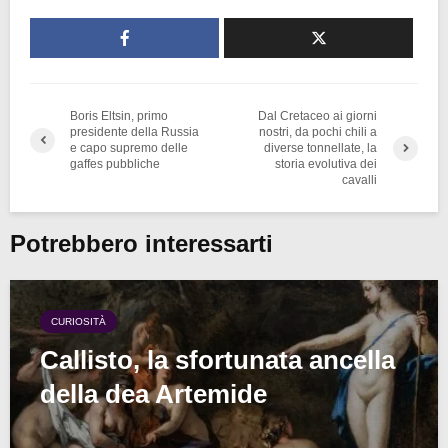
Boris Eltsin, primo
Dal Cretaceo ai giorni
presidente della Russia
nostri, da pochi chili a
e capo supremo delle
diverse tonnellate, la
gaffes pubbliche
storia evolutiva dei
cavalli
Potrebbero interessarti
CURIOSITÀ
Callisto, la sfortunata ancella
della dea Artemide