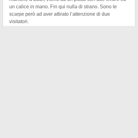
un calice in mano. Fin qui nulla di strano. Sono le
scarpe però ad aver attirato l’attenzione di due
visitatori.
La cinquantasettenne
Fiona Faskett
e la figlia Holly,
ventitreenne, restano allibite alla vista di quello che
sembra il celebre
swoosh
della Nike sugli stivaletti del
fanciullo. Notando bene i particolari e puntando lo
sguardo verso il basso infatti una macchia di colore
bianco sembra somigliare proprio al celeberrimo logo
della multinazionale americana.