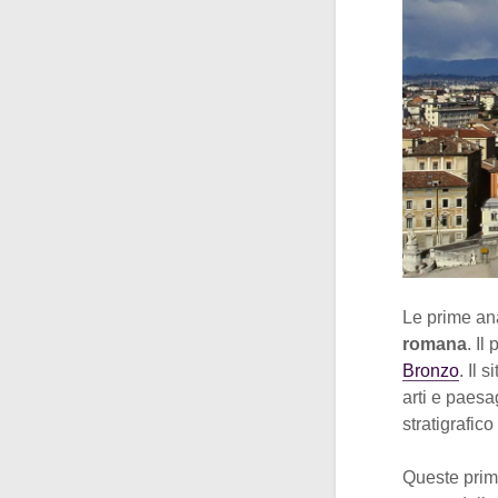
Le prime ana
romana
. Il
Bronzo
. Il 
arti e paesa
stratigrafic
Queste prime