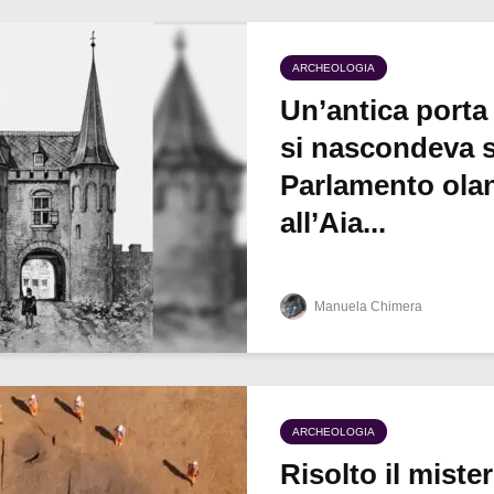
ARCHEOLOGIA
Un’antica porta
si nascondeva s
Parlamento ola
all’Aia...
Manuela Chimera
ARCHEOLOGIA
Risolto il miste