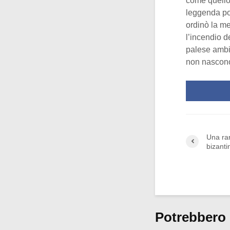
come quello
leggenda p
ordinò la me
l’incendio 
palese ambig
non nascono
Una ra
bizanti
Potrebbero 