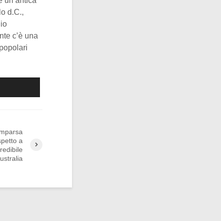
e un’antica
o d.C.,
io
nte c’è una
popolari
comparsa
spetto a
redibile
ustralia