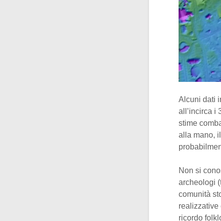
Alcuni dati 
all’incirca 
stime comba
alla mano, il
probabilmen
Non si conos
archeologi (
comunità sto
realizzative
ricordo folkl