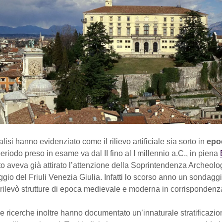
lisi hanno evidenziato come il rilievo artificiale sia sorto in
epo
 periodo preso in esame va dal II fino al I millennio a.C., in piena
sito aveva già attirato l’attenzione della Soprintendenza Archeolo
ggio del Friuli Venezia Giulia. Infatti lo scorso anno un sondagg
o rilevò strutture di epoca medievale e moderna in corrispondenza
 ricerche inoltre hanno documentato un’innaturale stratificazio