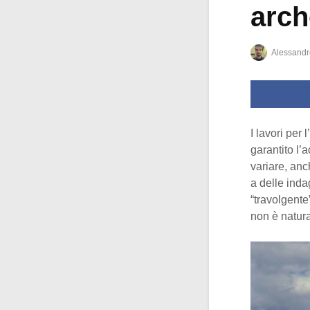
arch
Alessandr
I lavori per
garantito l’
variare, anc
a delle inda
“travolgente
non è natura