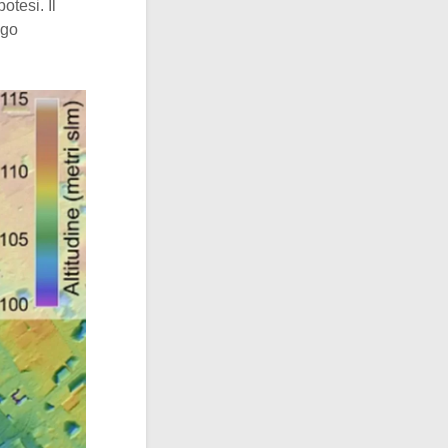
otesi. Il
ogo