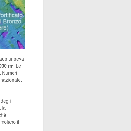
 raggiungeva
000 m³
. Le
a. Numeri
 nazionale,
 degli
lla
nché
imolano il