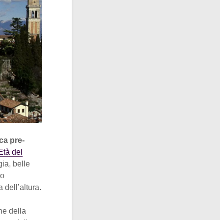
ca pre-
Età del
gia, belle
io
 dell’altura.
ne della