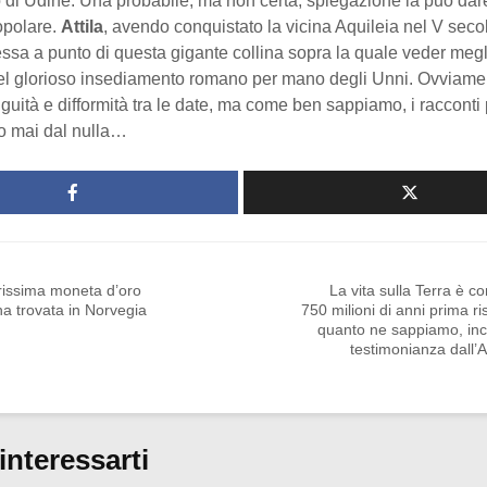
 di Udine. Una probabile, ma non certa, spiegazione la può dar
opolare.
Attila
, avendo conquistato la vicina Aquileia nel V secol
ssa a punto di questa gigante collina sopra la quale veder megl
del glorioso insediamento romano per mano degli Unni. Ovviame
uità e difformità tra le date, ma come ben sappiamo, i racconti 
 mai dal nulla…
rissima moneta d’oro
La vita sulla Terra è 
na trovata in Norvegia
750 milioni di anni prima ri
quanto ne sappiamo, inc
testimonianza dall’A
interessarti