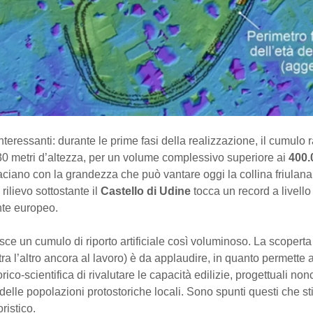
interessanti: durante le prime fasi della realizzazione, il cumulo
i 30 metri d’altezza, per un volume complessivo superiore ai
400.
ciano con la grandezza che può vantare oggi la collina friulan
 rilievo sottostante il
Castello di Udine
tocca un record a livello
te europeo.
ce un cumulo di riporto artificiale così voluminoso. La scoperta
tra l’altro ancora al lavoro) è da applaudire, in quanto permette a
rico-scientifica di rivalutare le capacità edilizie, progettuali no
 delle popolazioni protostoriche locali. Sono spunti questi che st
oristico.