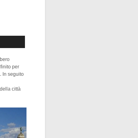
bbero
inito per
. In seguito
ella città