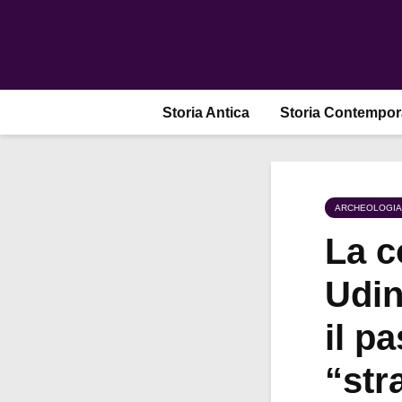
Storia Antica
Storia Contempo
ARCHEOLOGIA
La co
Udin
il pa
“str