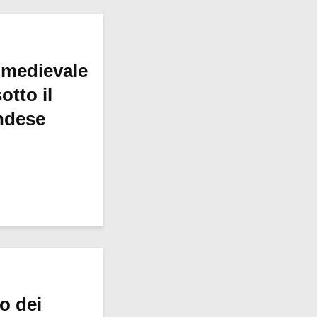
 medievale
otto il
ndese
ro dei