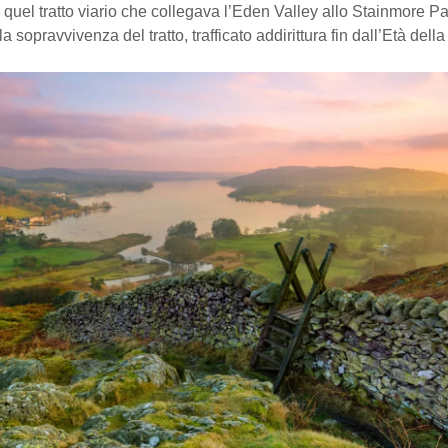
i quel tratto viario che collegava l’Eden Valley allo Stainmore Pa
a sopravvivenza del tratto, trafficato addirittura fin dall’Età della