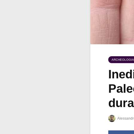
ARCHEOLOGIA
Inedi
Pale
dura
Alessandr