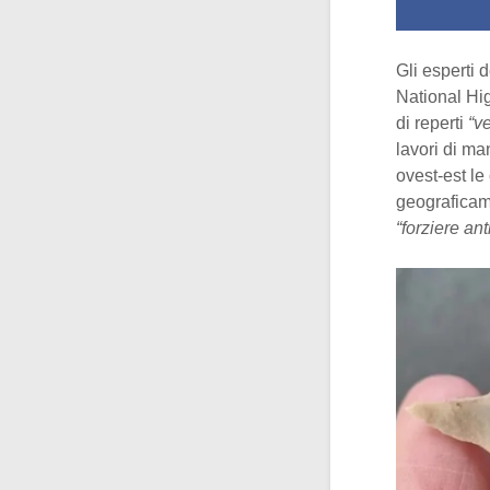
Gli esperti 
National Hig
di reperti
“v
lavori di ma
ovest-est le
geograficame
“forziere ant