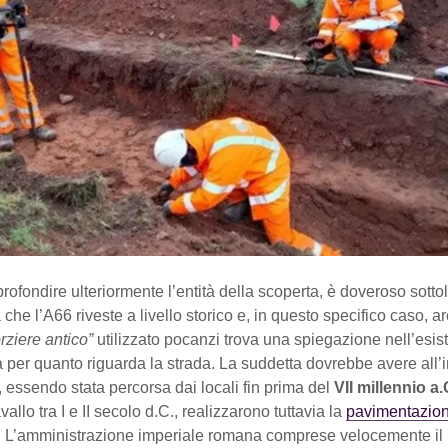
rofondire ulteriormente l’entità della scoperta, è doveroso sotto
 che l’A66 riveste a livello storico e, in questo specifico caso, a
orziere antico”
utilizzato pocanzi trova una spiegazione nell’esis
 per quanto riguarda la strada. La suddetta dovrebbe avere all’i
 essendo stata percorsa dai locali fin prima del
VII millennio a.
allo tra I e II secolo d.C., realizzarono tuttavia la
pavimentazio
. L’amministrazione imperiale romana comprese velocemente il r