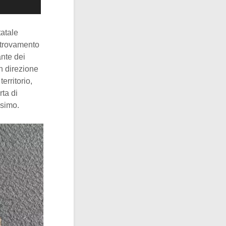
tatale
itrovamento
ante dei
in direzione
erritorio,
rta di
ssimo.