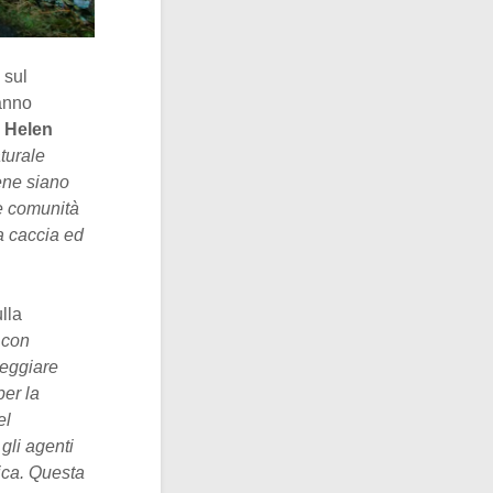
 sul
hanno
e
Helen
aturale
bene siano
e comunità
a caccia ed
lla
 con
neggiare
per la
el
gli agenti
ica. Questa