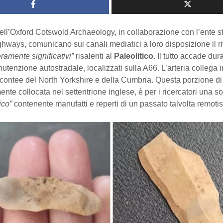
dell’Oxford Cotswold Archaeology, in collaborazione con l’ente s
hways, comunicano sui canali mediatici a loro disposizione il r
eramente significativi”
risalenti al
Paleolitico
. Il tutto accade dur
nutenzione autostradale, localizzati sulla A66. L’arteria collega 
 contee del North Yorkshire e della Cumbria. Questa porzione di t
nte collocata nel settentrione inglese, è per i ricercatori una so
ico”
contenente manufatti e reperti di un passato talvolta remoti