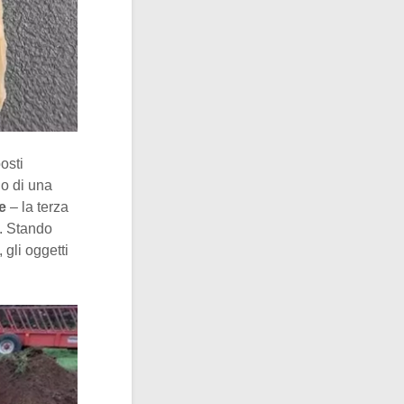
osti
do di una
e
– la terza
e. Stando
 gli oggetti