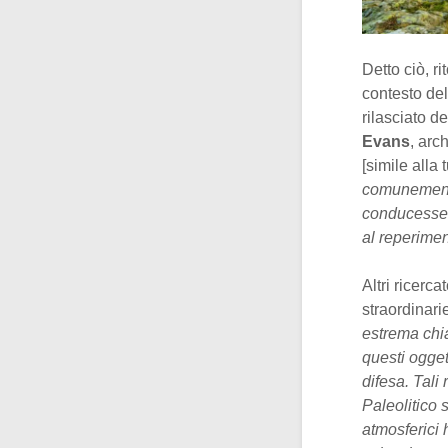
Detto ciò, ri
contesto del
rilasciato d
Evans
, arc
[simile alla
comunemente
conducesser
al reperimen
Altri ricerc
straordinari
estrema chia
questi ogget
difesa. Tali
Paleolitico 
atmosferici