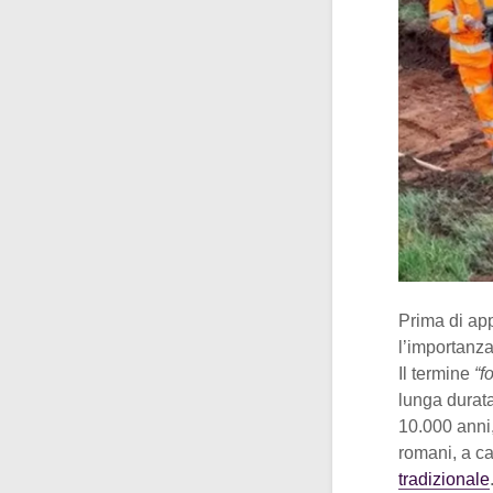
Prima di app
l’importanza
Il termine
“f
lunga durata
10.000 anni,
romani, a cav
tradizionale