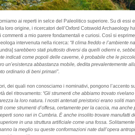
torniamo ai reperti in selce del Paleolitico superiore. Su di essi e
la loro origine, i ricercatori dell’Oxford Cotswold Archaeology 
ei commenti a mio parere fondamentali e curiosi. Così si esprim
heologa intervenuta nella ricerca:
“Il clima freddo e l’ambiente n
 tundra]
sarebbero stati piuttosto diversi da quelli odierni e, seb
 indicati come popoli delle caverne, è probabile che le piccol
o un’esistenza abbastanza mobile, dedita prevalentemente all
to ordinario di beni primari”
.
atori, dei quali non conosciamo i nominativi, pongono l’accento su
età del ritrovamento:
“Gli strumenti che abbiamo trovato rivelano
rezza la loro natura. I nostri antenati preistorici erano soliti ma
ti come strumenti d’offesa, certamente per la caccia, ma anche 
 reperti sono rari in Cumbria. È anche insolito trovare manufatti d
superiore in una struttura artificiale come una fossa. Solitamente 
 hanno la meglio su queste conformazioni nate dall’opera antrop