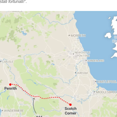
tati fortunati!”
.