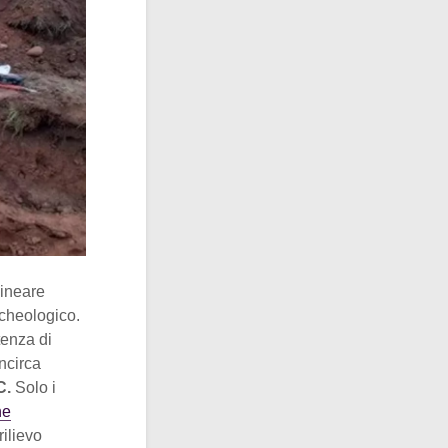
lineare
rcheologico.
tenza di
ncirca
C.
Solo i
ne
ilievo