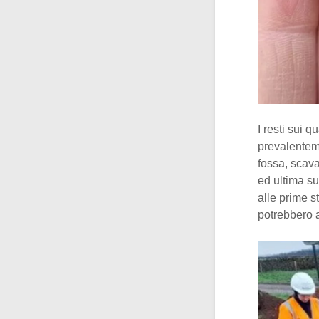
I resti sui 
prevalenteme
fossa, scava
ed ultima s
alle prime s
potrebbero 