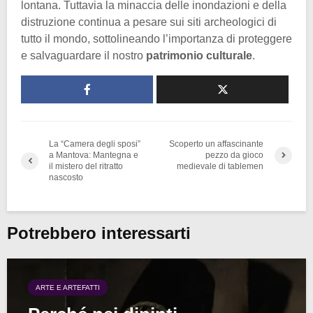
lontana. Tuttavia la minaccia delle inondazioni e della
distruzione continua a pesare sui siti archeologici di
tutto il mondo, sottolineando l’importanza di proteggere
e salvaguardare il nostro
patrimonio culturale
.
La “Camera degli sposi”
Scoperto un affascinante
a Mantova: Mantegna e
pezzo da gioco
il mistero del ritratto
medievale di tablemen
nascosto
Potrebbero interessarti
ARTE E ARTEFATTI