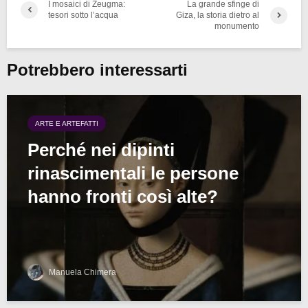
I mosaici di Zeugma:
La grande sfinge di
tesori sotto l’acqua
Giza, la storia dietro al
monumento
Potrebbero interessarti
ARTE E ARTEFATTI
Perché nei dipinti
rinascimentali le persone
hanno fronti così alte?
Manuela Chimera