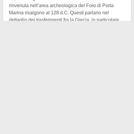
rinvenuta nell’area archeologica del Foro di Porta
Marina risalgono al 128 d.C. Questi parlano nel
dettaglio dei trasferimenti fra la Grecia, in particolare
ad Atene, e l’Africa fatti dall’
imperator
.
I frammenti rinvenuti fanno parte dei
Fasti Ostienses
,
ovvero un calendario utilizzato per i magistrati romani
che riporta eventi significativi per Roma avvenuti tra il
49 a.C. ed il 175 d.C. Il direttore del parco
archeologico di Ostia Antica, Alessandro D’Alessio,
conferma che si tratta di una straordinaria scoperta,
che in pochi frammenti e frasi dà una grandissima
quantità di informazioni.