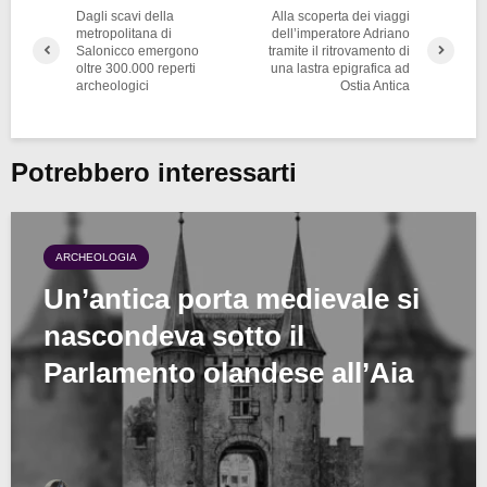
Dagli scavi della
Alla scoperta dei viaggi
metropolitana di
dell’imperatore Adriano
Salonicco emergono
tramite il ritrovamento di
oltre 300.000 reperti
una lastra epigrafica ad
archeologici
Ostia Antica
Potrebbero interessarti
ARCHEOLOGIA
Un’antica porta medievale si
nascondeva sotto il
Parlamento olandese all’Aia