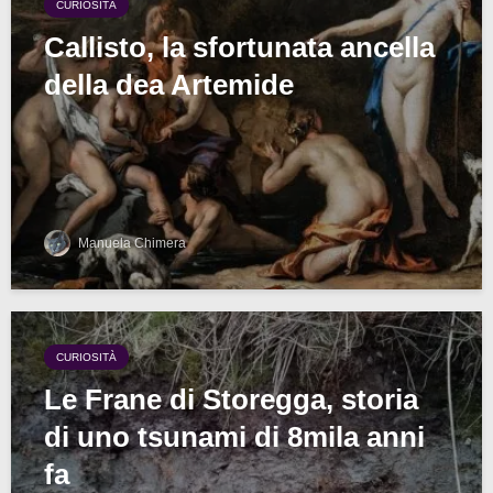
CURIOSITÀ
Callisto, la sfortunata ancella
della dea Artemide
Manuela Chimera
CURIOSITÀ
Le Frane di Storegga, storia
di uno tsunami di 8mila anni
fa