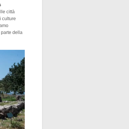
s
le città
 culture
tiamo
parte della