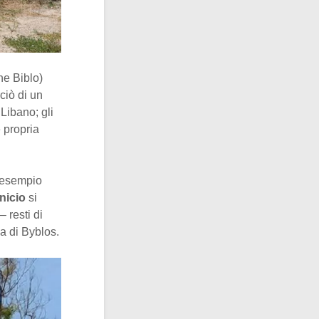
he Biblo)
ciò di un
 Libano; gli
 propria
d esempio
nicio
si
 resti di
a di Byblos.