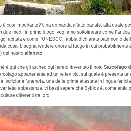
o è così importante? Una domanda affatto banale, alla quale p
n due modi: in primo luogo, vogliamo sottolineare come l’antica c
oggi abitata e come l’UNESCO l’abbia dichiarata patrimonio del
a cosa, bisogna rendere onore al luogo in cui probabilmente è
o) del nostro
alfabeto
.
hé è qui che gli archeologi hanno rinvenuto il noto
Sarcofago d
arcofago appartenente ad un re fenicio, sul quale è presente un
 iscrizione funeraria, una delle prime attestate in lingua fenici
ver letto abbastanza, vi basti sapere che Byblos è, come anticip
culture differenti tra loro.