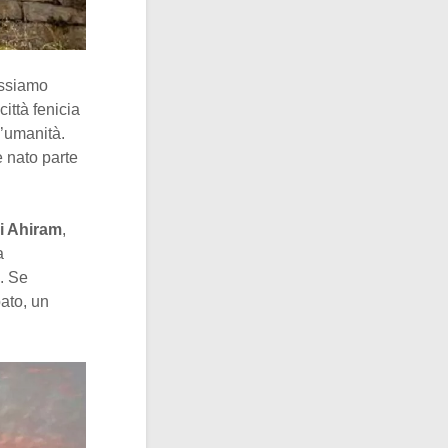
ossiamo
ittà fenicia
l’umanità.
 nato parte
i Ahiram
,
a
a. Se
ato, un