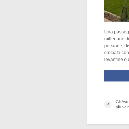
Una passeggi
millenarie di
persiane, di
crociata con
levantine e 
Gli Ava
più vel