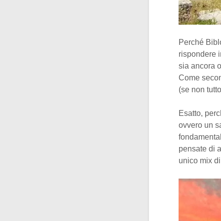
Perché Bibl
rispondere i
sia ancora 
Come second
(se non tutt
Esatto, perc
ovvero un s
fondamentale
pensate di a
unico mix di 