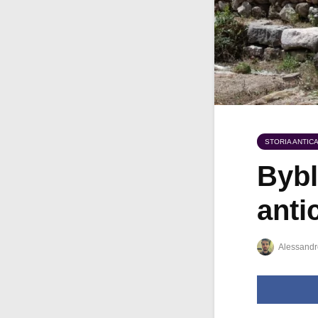
STORIA ANTIC
Byblo
anti
Alessandr