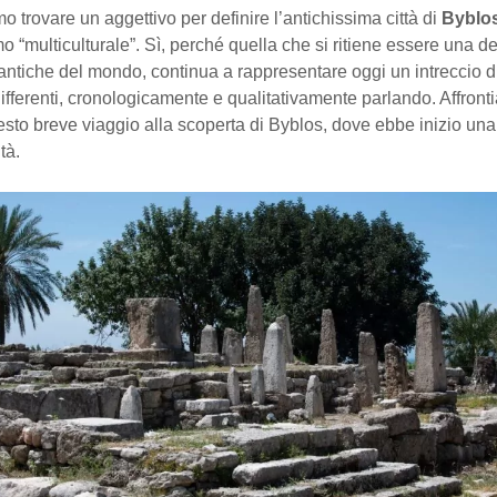
 trovare un aggettivo per definire l’antichissima città di
Byblo
o “multiculturale”. Sì, perché quella che si ritiene essere una del
 antiche del mondo, continua a rappresentare oggi un intreccio di
ifferenti, cronologicamente e qualitativamente parlando. Affron
to breve viaggio alla scoperta di Byblos, dove ebbe inizio una 
tà.