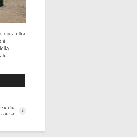
e mura ultra
oni
della
ali-
ine alla
Accadico