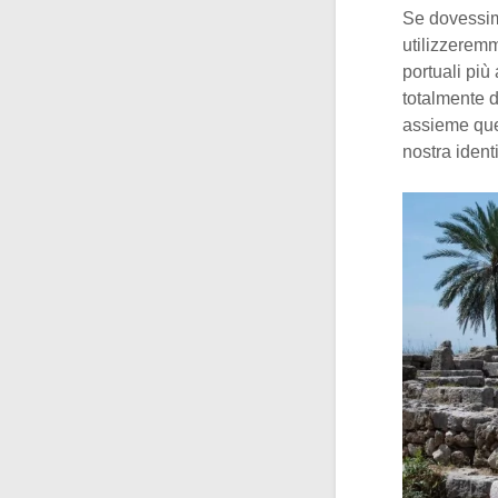
Se dovessimo
utilizzeremm
portuali più
totalmente d
assieme ques
nostra identi