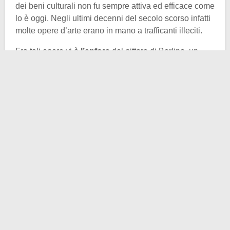
dei beni culturali non fu sempre attiva ed efficace come
lo è oggi. Negli ultimi decenni del secolo scorso infatti
molte opere d’arte erano in mano a trafficanti illeciti.
Fra tali opere vi è
l’anfora
del pittore di Berlino, un
bellissimo vaso del V secolo a.C. rappresentante su
un lato un musicista con una cetra, intento a suonare,
sull’altro invece un uomo coronato con l’alloro. Questo,
insieme ad altri 6 reperti simili, è al centro della
trattativa, che sembra destinata ad andare in porto, tra
il Ministero della Cultura italiano ed il museo del
Louvre.