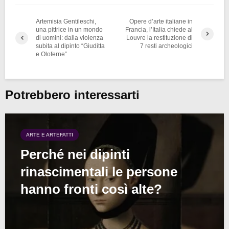
Artemisia Gentileschi,
Opere d’arte italiane in
una pittrice in un mondo
Francia, l’Italia chiede al
di uomini: dalla violenza
Louvre la restituzione di
subita al dipinto “Giuditta
7 resti archeologici
e Oloferne”
Potrebbero interessarti
ARTE E ARTEFATTI
Perché nei dipinti
rinascimentali le persone
hanno fronti così alte?